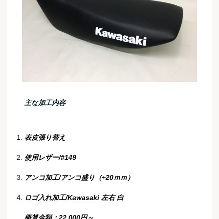
主な加工内容
表皮張り替え
使用レザー/#149
アンコ加工/アンコ盛り（+20ｍｍ）
ロゴ入れ加工/Kawasaki 左右 白
概算金額：22,000円～